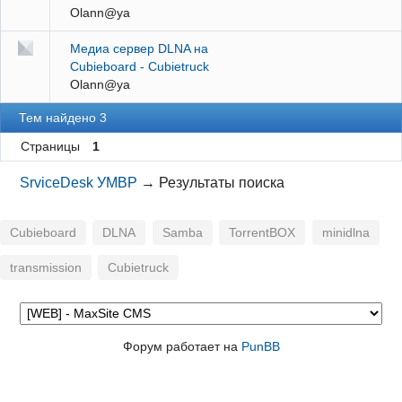
Olann@ya
Медиа сервер DLNA на
Cubieboard - Сubietruck
Olann@ya
Тем найдено 3
Страницы
1
SrviceDesk УМВР
→
Результаты поиска
Cubieboard
DLNA
Samba
TorrentBOX
minidlna
transmission
Сubietruck
Форум работает на
PunBB