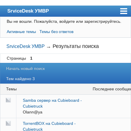
SrviceDesk УМВР
Вы не вошли.
Пожалуйста, войдите или зарегистрируйтесь.
Форум
Активные темы
Темы без ответов
Пользователи
Поиск
→
Результаты поиска
SrviceDesk УМВР
Регистрация
Страницы
1
Вход
Начать новый поиск
ИТ-Блог
Тем найдено 3
УМВР
Темы
последнее сообще
$1U
Samba сервер на Cubieboard -
Сubietruck
Olann@ya
TorrentBOX на Cubieboard -
Сubietruck