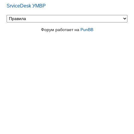
SrviceDesk УМВР
Форум работает на
PunBB