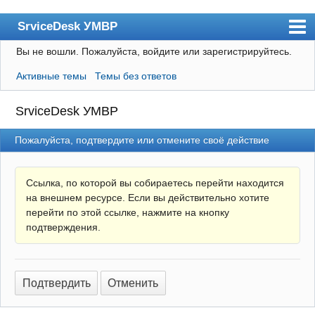
SrviceDesk УМВР
Вы не вошли.
Пожалуйста, войдите или зарегистрируйтесь.
Форум
Активные темы
Темы без ответов
Пользователи
Поиск
SrviceDesk УМВР
Регистрация
Пожалуйста, подтвердите или отмените своё действие
Вход
ИТ-Блог
Ссылка, по которой вы собираетесь перейти находится
на внешнем ресурсе. Если вы действительно хотите
УМВР
перейти по этой ссылке, нажмите на кнопку
подтверждения.
$1U